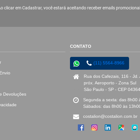
o clicar em Cadastrar, você estará aceitando receber emails promociona
CONTATO
r
(11) 5564-8966
Envio
Rua dos Cafezais, 116 - Jd.
próx. Aeroporto - Zona Sul
São Paulo - SP - CEP 0436
 e Devoluções
Segunda a sexta: das 8h00 
ivacidade
Sábados: das 8h00 às 13h0
costalion@costalion.com.br