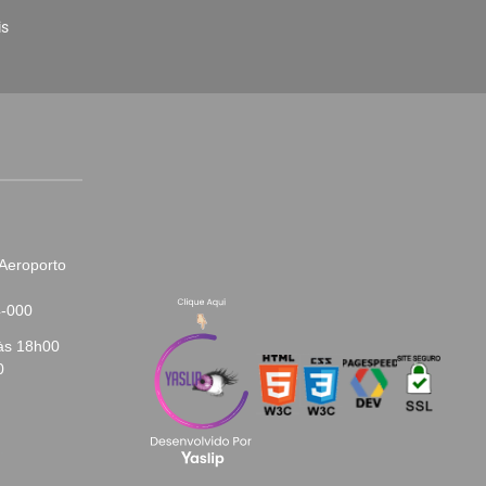
is
 Aeroporto
4-000
às 18h00
0