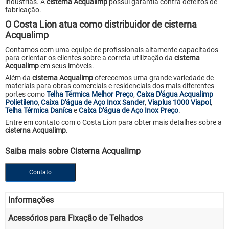
indústrias. A
cisterna Acqualimp
possui garantia contra defeitos de
fabricação.
O Costa Lion atua como distribuidor de cisterna
Acqualimp
Contamos com uma equipe de profissionais altamente capacitados
para orientar os clientes sobre a correta utilização da
cisterna
Acqualimp
em seus imóveis.
Além da
cisterna Acqualimp
oferecemos uma grande variedade de
materiais para obras comerciais e residenciais dos mais diferentes
portes como
Telha Térmica Melhor Preço
,
Caixa D'água Acqualimp
Polietileno
,
Caixa D'água de Aço Inox Sander
,
Viaplus 1000 Viapol
,
Telha Térmica Daníca
e
Caixa D'água de Aço Inox Preço
.
Entre em contato com o Costa Lion para obter mais detalhes sobre a
cisterna Acqualimp
.
Saiba mais sobre Cisterna Acqualimp
Contato
Informações
Acessórios para Fixação de Telhados