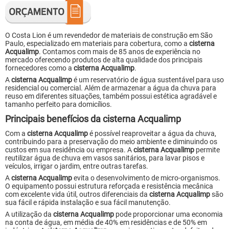
O Costa Lion é um revendedor de materiais de construção em São
Paulo, especializado em materiais para cobertura, como a
cisterna
Acqualimp
. Contamos com mais de 85 anos de experiência no
mercado oferecendo produtos de alta qualidade dos principais
fornecedores como a
cisterna Acqualimp
.
A
cisterna Acqualimp
é um reservatório de água sustentável para uso
residencial ou comercial. Além de armazenar a água da chuva para
reuso em diferentes situações, também possui estética agradável e
tamanho perfeito para domicílios.
Principais benefícios da cisterna Acqualimp
Com a
cisterna Acqualimp
é possível reaproveitar a água da chuva,
contribuindo para a preservação do meio ambiente e diminuindo os
custos em sua residência ou empresa. A
cisterna Acqualimp
permite
reutilizar água de chuva em vasos sanitários, para lavar pisos e
veículos, irrigar o jardim, entre outras tarefas.
A
cisterna Acqualimp
evita o desenvolvimento de micro-organismos.
O equipamento possui estrutura reforçada e resistência mecânica
com excelente vida útil, outros diferenciais da
cisterna Acqualimp
são
sua fácil e rápida instalação e sua fácil manutenção.
A utilização da
cisterna Acqualimp
pode proporcionar uma economia
na conta de água, em média de 40% em residências e de 50% em