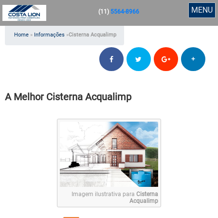
MENU
(11)
5564-8966
Home
»
Informações
»
Cisterna Acqualimp
+
A Melhor Cisterna Acqualimp
Imagem ilustrativa para
Cisterna
Acqualimp