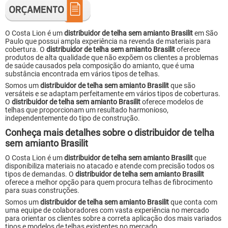
O Costa Lion é um
distribuidor de telha sem amianto Brasilit
em São
Paulo que possui ampla experiência na revenda de materiais para
cobertura. O
distribuidor de telha sem amianto Brasilit
oferece
produtos de alta qualidade que não expõem os clientes a problemas
de saúde causados pela composição do amianto, que é uma
substância encontrada em vários tipos de telhas.
Somos um
distribuidor de telha sem amianto Brasilit
que são
versáteis e se adaptam perfeitamente em vários tipos de coberturas.
O
distribuidor de telha sem amianto Brasilit
oferece modelos de
telhas que proporcionam um resultado harmonioso,
independentemente do tipo de construção.
Conheça mais detalhes sobre o distribuidor de telha
sem amianto Brasilit
O Costa Lion é um
distribuidor de telha sem amianto Brasilit
que
disponibiliza materiais no atacado e atende com precisão todos os
tipos de demandas. O
distribuidor de telha sem amianto Brasilit
oferece a melhor opção para quem procura telhas de fibrocimento
para suas construções.
Somos um
distribuidor de telha sem amianto Brasilit
que conta com
uma equipe de colaboradores com vasta experiência no mercado
para orientar os clientes sobre a correta aplicação dos mais variados
tipos e modelos de telhas existentes no mercado.