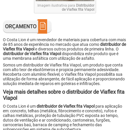
Imagem ilustrativa para
Distribuidor
de Viaflex fita Viapol
O Costa Lion é um revendedor de materiais para cobertura com mais
de 85 anos de experiência no mercado que atua como
distribuidor de
Viaflex fita Viapol
e diversos outros produtos de primeira linha. O
distribuidor de Viaflex fita Viapol
disponibiliza este produto que é
uma membrana asfáltica com utilização de asfalto.
Somos um distribuidor de Viaflex fita Viapol, um produto que conta
com alto teor de elastômeros e propicia permanente adesividade.
Recoberta com alumínio flexível, o Viaflex fita Viapol possibilita sua
utilização de forma abrangente, de fácil aplicação e proporcionando
solução imediata de reparos em goteiras e infiltrações.
Veja mais detalhes sobre o distribuidor de Viaflex fita
Viapol
O Costa Lion é um
distribuidor de Viaflex fita Viapol
para aplicação
em: concreto, telhas (metálica, fibrocimento e concreto), rufos e
calhas metálicas, proteção de tubulação PVC exposta ao tempo,
dutos de ventilação e ar condicionado, cantoneiras, furgões,
carrocerias baú, barraca de camping e fechamento das
sobreposições em sistema de subcobertura.