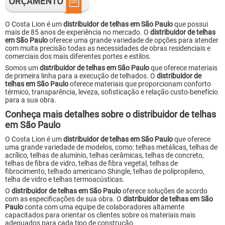
O Costa Lion é um
distribuidor de telhas em São Paulo
que possui
mais de 85 anos de experiência no mercado. O
distribuidor de telhas
em São Paulo
oferece uma grande variedade de opções para atender
com muita precisão todas as necessidades de obras residenciais e
comerciais dos mais diferentes portes e estilos.
Somos um
distribuidor de telhas em São Paulo
que oferece materiais
de primeira linha para a execução de telhados. O
distribuidor de
telhas em São Paulo
oferece materiais que proporcionam conforto
térmico, transparência, leveza, sofisticação e relação custo-benefício
para a sua obra.
Conheça mais detalhes sobre o distribuidor de telhas
em São Paulo
O Costa Lion é um
distribuidor de telhas em São Paulo
que oferece
uma grande variedade de modelos, como: telhas metálicas, telhas de
acrílico, telhas de alumínio, telhas cerâmicas, telhas de concreto,
telhas de fibra de vidro, telhas de fibra vegetal, telhas de
fibrocimento, telhado americano Shingle, telhas de polipropileno,
telha de vidro e telhas termoacústicas.
O
distribuidor de telhas em São Paulo
oferece soluções de acordo
com as especificações de sua obra. O
distribuidor de telhas em São
Paulo
conta com uma equipe de colaboradores altamente
capacitados para orientar os clientes sobre os materiais mais
adequados para cada tipo de construção.