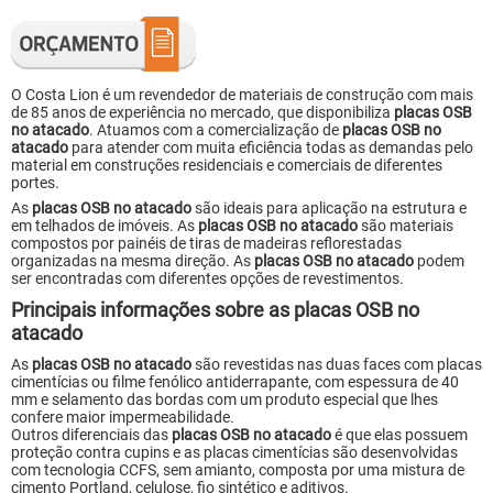
O Costa Lion é um revendedor de materiais de construção com mais
de 85 anos de experiência no mercado, que disponibiliza
placas OSB
no atacado
. Atuamos com a comercialização de
placas OSB no
atacado
para atender com muita eficiência todas as demandas pelo
material em construções residenciais e comerciais de diferentes
portes.
As
placas OSB no atacado
são ideais para aplicação na estrutura e
em telhados de imóveis. As
placas OSB no atacado
são materiais
compostos por painéis de tiras de madeiras reflorestadas
organizadas na mesma direção. As
placas OSB no atacado
podem
ser encontradas com diferentes opções de revestimentos.
Principais informações sobre as placas OSB no
atacado
As
placas OSB no atacado
são revestidas nas duas faces com placas
cimentícias ou filme fenólico antiderrapante, com espessura de 40
mm e selamento das bordas com um produto especial que lhes
confere maior impermeabilidade.
Outros diferenciais das
placas OSB no atacado
é que elas possuem
proteção contra cupins e as placas cimentícias são desenvolvidas
com tecnologia CCFS, sem amianto, composta por uma mistura de
cimento Portland, celulose, fio sintético e aditivos.