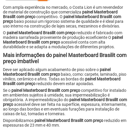
Com ampla experiência no mercado, o Costa Lion é um revendedor
de material de construção que comercializa
painel Masterboard
Brasilit com preço
competitivo. O
painel Masterboard Brasilit com
preço
baixo possui um rigoroso sistema de qualidade e é ideal para
uso interno na construção de lajes secas, mezaninos e divisórias.
O
painel Masterboard Brasilit com preço
reduzido é fabricado com
madeira sarrafeada proveniente de produção ecoeficiente O
painel
Masterboard Brasilit com preço
acessível conta com alta
durabilidade e se adapta a modulações de diferentes projetos.
Mais informações do painel Masterboard Brasilit com
preço imbatível
Deve ser aplicado algum acabamento de piso sobre o
painel
Masterboard Brasilit com preço
baixo, como: carpete, laminado, piso
vínilico, cerâmico e afins. Todas as bordas do
painel Masterboard
Brasilit com preço
reduzido devem estar apoiadas.
Se o
painel Masterboard Brasilit com preço
competitivo for instalado
em ambientes sujeitos à umidade, sua impermeabilização é
obrigatória. A impermeabilização do
painel Masterboard Brasilit com
preço
acessível deve ser feita na superfície, espessura, internamente,
ao longo das bordas e em eventuais furações para instalação de
caixas de luz, tomadas e torneiras.
Disponibilizamos
painel Masterboard Brasilit com preço
reduzido em
espessuras de 23 mm e 40 mm.