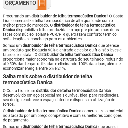
Procurando um
distribuidor de telha termoacústica Danica
? O Costa
Lion comercializa telha termoacústica de alta qualidade com o
melhor preço do mercado. O
distribuidor de telha termoacústica
Danica
disponibiliza telha produzida em aço pré-pintado nas duas
faces com núcleo isolante PUR/PIR que trazem conforto térmico,
sofisticação e aconchego para os ambientes.
Somos um
distribuidor de telha termoacústica Danica
que oferece
um produto que bloqueia 90% a entrada de calor ou frio, são leves e
fáceis de instalar. O
distribuidor de telha termoacústica Danica
proporciona maior economia na estrutura do seu telhado, reduzindo
até 50% das terças utilizadas e eliminando 100% das ripas, além de
economizar energia entre 5% e 21%.
Saiba mais sobre o distribuidor de telha
termoacústica Danica
O Costa Lion é um
distribuidor de telha termoacústica Danica
desenvolvido em aço especial mais durável, ideal para residências,
seu design enobrece o espaço interior e dispensa a utilização de
forros.
O
distribuidor de telha termoacústica Danica
comercializa o material
no atacado por um preço competitivo e com as melhores condições
de pagamento.
Somos um
distribuidor de telha termoacústica Danica
que possui