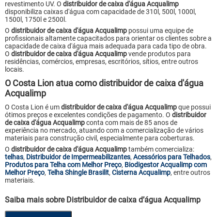
revestimento UV. O
distribuidor de caixa d'água Acqualimp
disponibiliza caixas d'água com capacidade de 310l, 500l, 1000l,
1500l, 1750l e 2500l.
O
distribuidor de caixa d'água Acqualimp
possui uma equipe de
profissionais altamente capacitados para orientar os clientes sobre a
capacidade de caixa d'água mais adequada para cada tipo de obra.
O
distribuidor de caixa d'água Acqualimp
vende produtos para
residências, comércios, empresas, escritórios, sítios, entre outros
locais.
O Costa Lion atua como distribuidor de caixa d'água
Acqualimp
O Costa Lion é um
distribuidor de caixa d'água Acqualimp
que possui
ótimos preços e excelentes condições de pagamento. O
distribuidor
de caixa d'água Acqualimp
conta com mais de 85 anos de
experiência no mercado, atuando com a comercialização de vários
materiais para construção civil, especialmente para coberturas.
O
distribuidor de caixa d'água Acqualimp
também comercializa:
telhas
,
Distribuidor de Impermeabilizantes
,
Acessórios para Telhados
,
Produtos para Telha com Melhor Preço
,
Biodigestor Acqualimp com
Melhor Preço
,
Telha Shingle Brasilit
,
Cisterna Acqualimp
, entre outros
materiais.
Saiba mais sobre Distribuidor de caixa d’água Acqualimp